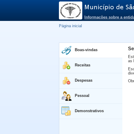
Informações sobre a entid
Página inicial
Se
Boas-vindas
Est
as 
Receitas
Esc
div
Despesas
Obr
Pessoal
Demonstrativos