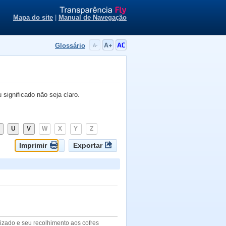
Mapa do site
|
Manual de Navegação
Glossário
significado não seja claro.
U
V
W
X
Y
Z
izado e seu recolhimento aos cofres