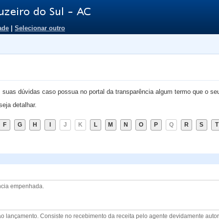
ade
|
Selecionar outro
as suas dúvidas caso possua no portal da transparência algum termo que o seu 
seja detalhar.
F
G
H
I
J
K
L
M
N
O
P
Q
R
S
T
ância empenhada.
o lançamento. Consiste no recebimento da receita pelo agente devidamente autor