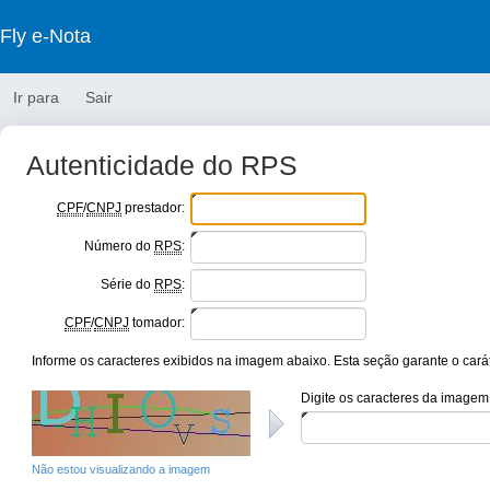
Fly e-Nota
Ir para
Sair
Autenticidade do RPS
CPF
/
CNPJ
prestador:
Número do
RPS
:
Série do
RPS
:
CPF
/
CNPJ
tomador:
Informe os caracteres exibidos na imagem abaixo. Esta seção garante o carát
Digite os caracteres da imagem
Não estou visualizando a imagem