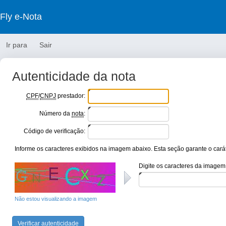
Fly e-Nota
Ir para
Sair
Autenticidade da nota
CPF
/
CNPJ
prestador:
Número da
nota
:
Código de verificação:
Informe os caracteres exibidos na imagem abaixo. Esta seção garante o carát
Digite os caracteres da imagem
Não estou visualizando a imagem