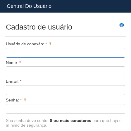
Central Do Usuário
Cadastro de usuário
Usuário de conexão:
*
Nome:
*
E-mail:
*
Senha:
*
Sua senha deve conter
8 ou mais caracteres
para que haja o
mínimo de segurança.