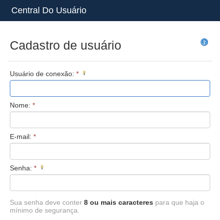
Central Do Usuário
Cadastro de usuário
Usuário de conexão:
*
Nome:
*
E-mail:
*
Senha:
*
Sua senha deve conter
8 ou mais caracteres
para que haja o
mínimo de segurança.