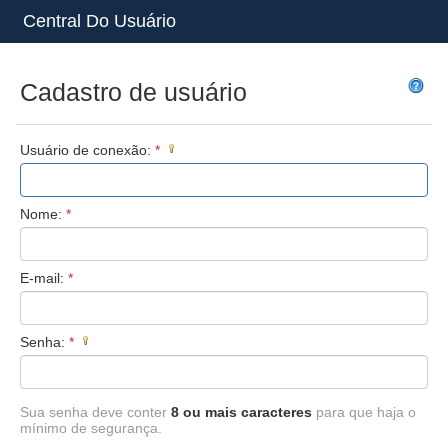
Central Do Usuário
Cadastro de usuário
Usuário de conexão:
*
Nome:
*
E-mail:
*
Senha:
*
Sua senha deve conter
8 ou mais caracteres
para que haja o
mínimo de segurança.