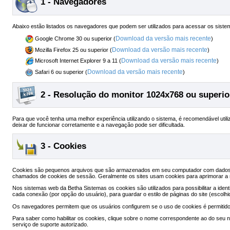
1 - Navegadores
Abaixo estão listados os navegadores que podem ser utilizados para acessar os sist
Download da versão mais recente
Google Chrome 30 ou superior (
)
Download da versão mais recente
Mozilla Firefox 25 ou superior (
)
Download da versão mais recente
Microsoft Internet Explorer 9 a 11 (
)
Download da versão mais recente
Safari 6 ou superior (
)
2 - Resolução do monitor 1024x768 ou superio
Para que você tenha uma melhor experiência utilizando o sistema, é recomendável utiliz
deixar de funcionar corretamente e a navegação pode ser dificultada.
3 - Cookies
Cookies são pequenos arquivos que são armazenados em seu computador com dados env
chamados de cookies de sessão. Geralmente os sites usam cookies para aprimorar a
Nos sistemas web da Betha Sistemas os cookies são utilizados para possibilitar a ident
cada conexão (por opção do usuário), para guardar o estilo de páginas do site (escolhi
Os navegadores permitem que os usuários configurem se o uso de cookies é permitid
Para saber como habilitar os cookies, clique sobre o nome correspondente ao do seu na
serviço de suporte autorizado.