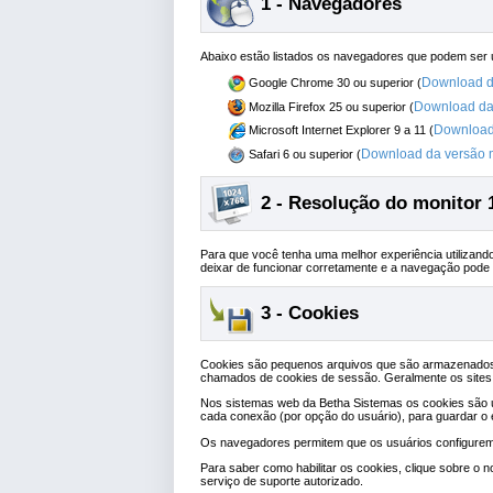
1 - Navegadores
Abaixo estão listados os navegadores que podem ser 
Download d
Google Chrome 30 ou superior (
Download da 
Mozilla Firefox 25 ou superior (
Download 
Microsoft Internet Explorer 9 a 11 (
Download da versão m
Safari 6 ou superior (
2 - Resolução do monitor 
Para que você tenha uma melhor experiência utilizando 
deixar de funcionar corretamente e a navegação pode s
3 - Cookies
Cookies são pequenos arquivos que são armazenados 
chamados de cookies de sessão. Geralmente os sites
Nos sistemas web da Betha Sistemas os cookies são util
cada conexão (por opção do usuário), para guardar o es
Os navegadores permitem que os usuários configurem 
Para saber como habilitar os cookies, clique sobre o 
serviço de suporte autorizado.