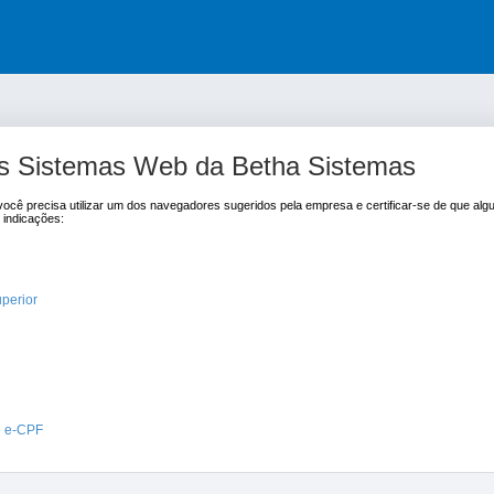
r os Sistemas Web da Betha Sistemas
ocê precisa utilizar um dos navegadores sugeridos pela empresa e certificar-se de que a
 indicações:
perior
de e-CPF