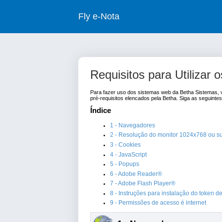
Fly e-Nota
Requisitos para Utiliza
Para fazer uso dos sistemas web da Betha Sistemas, v
pré-requisitos elencados pela Betha. Siga as seguintes
Índice
1 - Navegadores
2 - Resolução do monitor 1024x768 ou su
3 - Cookies
4 - JavaScript
5 - Popups
6 - Adobe Reader®
7 - Adobe Flash Player®
8 - Instruções para instalação do token 
9 - Permissões de acesso é internet