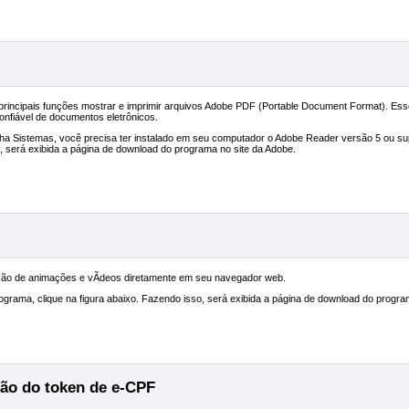
incipais funções mostrar e imprimir arquivos Adobe PDF (Portable Document Format). Esse f
onfiável de documentos eletrônicos.
tha Sistemas, você precisa ter instalado em seu computador o Adobe Reader versão 5 ou sup
, será exibida a página de download do programa no site da Adobe.
ição de animações e vÃ­deos diretamente em seu navegador web.
ograma, clique na figura abaixo. Fazendo isso, será exibida a página de download do progra
ção do token de e-CPF