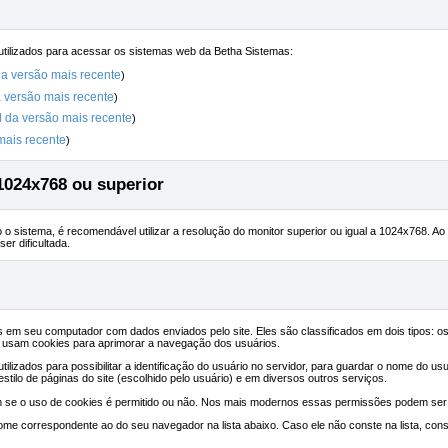
utilizados para acessar os sistemas web da Betha Sistemas:
a versão mais recente
)
versão mais recente
)
da versão mais recente
)
ais recente
)
1024x768 ou superior
o sistema, é recomendável utilizar a resolução do monitor superior ou igual a 1024x768. Ao 
er dificultada.
em seu computador com dados enviados pelo site. Eles são classificados em dois tipos: 
 usam cookies para aprimorar a navegação dos usuários.
izados para possibilitar a identificação do usuário no servidor, para guardar o nome do usu
tilo de páginas do site (escolhido pelo usuário) e em diversos outros serviços.
se o uso de cookies é permitido ou não. Nos mais modernos essas permissões podem ser r
nome correspondente ao do seu navegador na lista abaixo. Caso ele não conste na lista, con