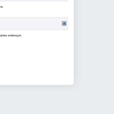
ha.
uintes endereços: