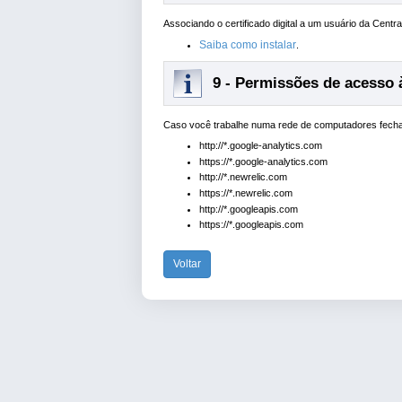
Associando o certificado digital a um usuário da Cent
Saiba como instalar
.
9 - Permissões de acesso à
Caso você trabalhe numa rede de computadores fechad
http://*.google-analytics.com
https://*.google-analytics.com
http://*.newrelic.com
https://*.newrelic.com
http://*.googleapis.com
https://*.googleapis.com