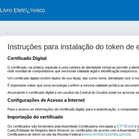
Livro Eletrï¿½nico
Instruções para instalação do token de
Certificado Digital
O certificado, na prática, equivale a uma carteira de identidade virtual ao permitir a
rede mundial de computadores que necessite validade legal e identificação inequívoca.
Um certificado digital contém dados de seu titular, tais como nome, identidade civil, e-m
É importante saber que essa tecnologia confere a mesma validade jurídica ao document
Associando o certificado digital a um usuário da Central do Usuário pode-se acessar 
Configurações de Acesso a Internet
Para o acesso as informações do certificado digital, para a autenticação, o computador
Importação do certificado
ICP-Brasil
Os certificados são fornecidos pela Autoridade Certificadora vinculada a
e d
Cada Entidade de Registro deve fornecer os certificados de acordo com a Autoridade Cer
www.receita.fazenda.gov.br
Certificadora do token no site da Receita Federal (
).