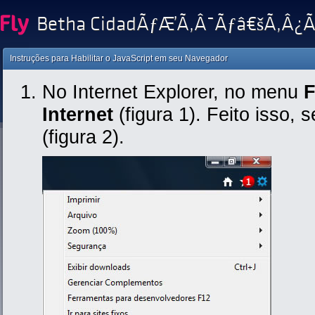
Betha CidadÃƒÆ’Ã‚Â¯Ãƒâ€šÃ‚Â¿
Instruções para Habilitar o JavaScript em seu Navegador
No Internet Explorer, no menu
F
Internet
(figura 1). Feito isso, 
(figura 2).